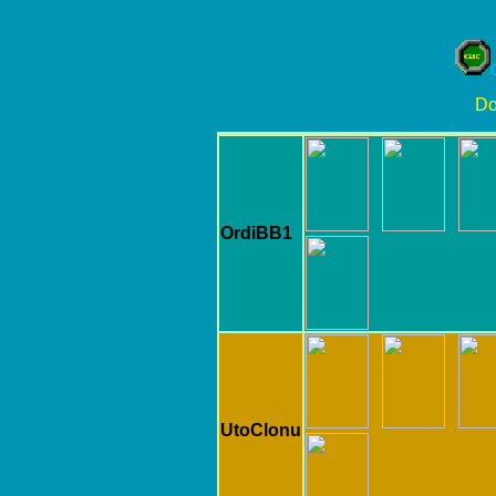
Do
OrdiBB1
UtoClonu