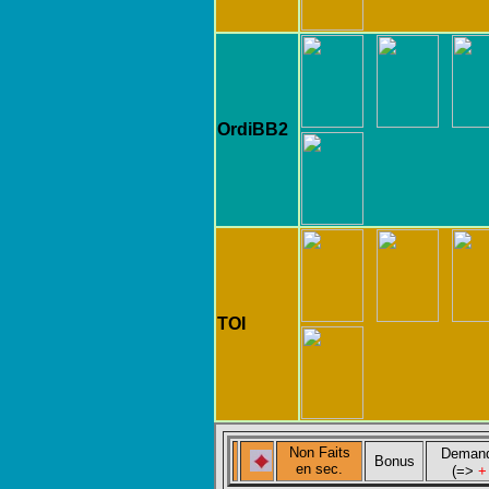
OrdiBB2
TOI
Non Faits
Deman
Bonus
en
sec.
(=>
+