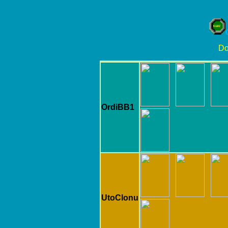
Do
OrdiBB1
UtoClonu