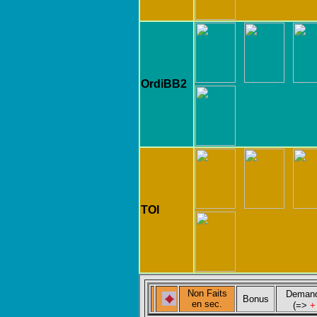
OrdiBB2
TOI
Non Faits
Deman
Bonus
en
sec.
(=>
+