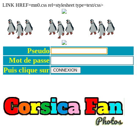
LINK HREF=mn0.css rel=stylesheet type=text/css>
Pseudo
Mot de passe
Puis clique sur