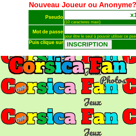
Nouveau Joueur ou Anonyme
Pseudo
(10 caracteres maxi)
Mot de passe
pour être le seul à pouvoir utiliser ce ps
Puis clique sur